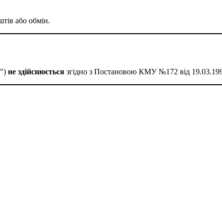
тів або обмін.
о")
не здійснюється
згідно з Постановою КМУ №172 від 19.03.199