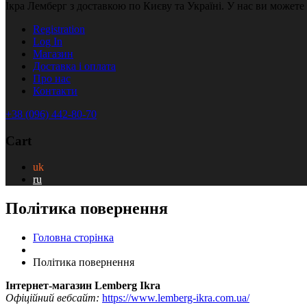
Ікра Лемберг з доставкою по Києву та Україні. У нас ви можете
Registration
Log In
Магазин
Доставка і оплата
Про нас
Контакти
+38 (096) 442-80-70
Cart
uk
ru
Політика повернення
Головна сторінка
Політика повернення
Інтернет-магазин Lemberg Ikra
Офіційний вебсайт:
https://www.lemberg-ikra.com.ua/