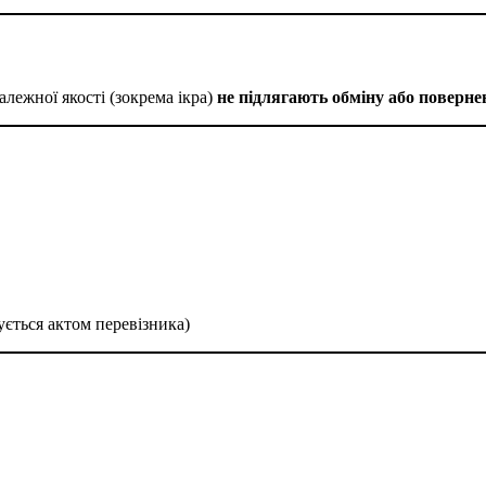
алежної якості (зокрема ікра)
не підлягають обміну або поверн
ується актом перевізника)