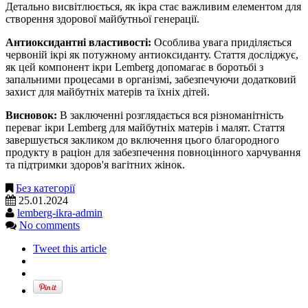
Детально висвітлюється, як ікра стає важливим елементом для
створення здорової майбутньої генерації.
Антиоксидантні властивості:
Особлива увага приділяється
червоній ікрі як потужному антиоксиданту. Стаття досліджує,
як цей компонент ікри Lemberg допомагає в боротьбі з
запальними процесами в організмі, забезпечуючи додатковий
захист для майбутніх матерів та їхніх дітей.
Висновок:
В заключенні розглядається вся різноманітність
переваг ікри Lemberg для майбутніх матерів і малят. Стаття
завершується закликом до включення цього благородного
продукту в раціон для забезпечення повноцінного харчування
та підтримки здоров'я вагітних жінок.
Без категорії
25.01.2024
lemberg-ikra-admin
No comments
Tweet this article