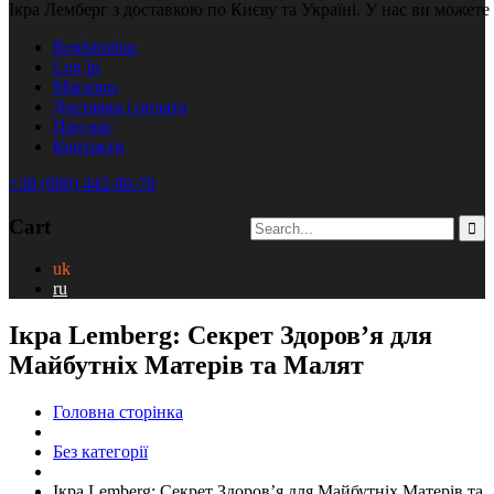
Ікра Лемберг з доставкою по Києву та Україні. У нас ви можете
Registration
Log In
Магазин
Доставка і оплата
Про нас
Контакти
+38 (096) 442-80-70
Cart
uk
ru
Ікра Lemberg: Секрет Здоров’я для
Майбутніх Матерів та Малят
Головна сторінка
Без категорії
Ікра Lemberg: Секрет Здоров’я для Майбутніх Матерів та