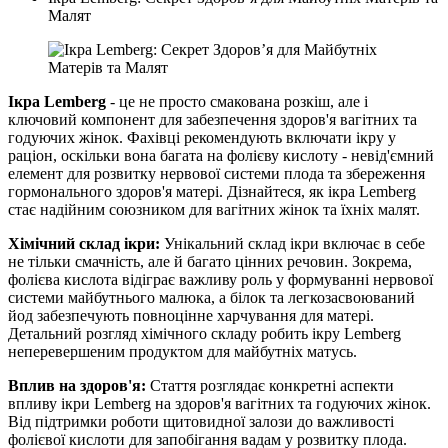
Малят
Ікра Lemberg
- це не просто смакована розкіш, але і
ключовий компонент для забезпечення здоров'я вагітних та
годуючих жінок. Фахівці рекомендують включати ікру у
раціон, оскільки вона багата на фолієву кислоту - невід'ємний
елемент для розвитку нервової системи плода та збереження
гормонального здоров'я матері. Дізнайтеся, як ікра Lemberg
стає надійним союзником для вагітних жінок та їхніх малят.
Хімічний склад ікри:
Унікальний склад ікри включає в себе
не тільки смачність, але й багато цінних речовин. Зокрема,
фолієва кислота відіграє важливу роль у формуванні нервової
системи майбутнього малюка, а білок та легкозасвоюваний
йод забезпечують повноцінне харчування для матері.
Детальний розгляд хімічного складу робить ікру Lemberg
неперевершеним продуктом для майбутніх матусь.
Вплив на здоров'я:
Стаття розглядає конкретні аспекти
впливу ікри Lemberg на здоров'я вагітних та годуючих жінок.
Від підтримки роботи щитовидної залози до важливості
фолієвої кислоти для запобігання вадам у розвитку плода.