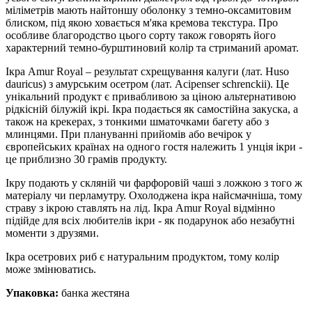
міліметрів мають найтоншу оболонку з темно-оксамитовим
блиском, під якою ховається м'яка кремова текстура. Про
особливе благородство цього сорту також говорять його
характерний темно-бурштиновий колір та стриманий аромат.
Ікра Amur Royal – результат схрещування калуги (лат. Huso
dauricus) з амурським осетром (лат. Acipenser schrenckii). Це
унікальний продукт є привабливою за ціною альтернативою
рідкісній білужій ікрі. Ікра подається як самостійна закуска, а
також на крекерах, з тонкими шматочками багету або з
млинцями. При плануванні прийомів або вечірок у
європейських країнах на одного гостя належить 1 унція ікри -
це приблизно 30 грамів продукту.
Ікру подають у скляній чи фарфоровій чаші з ложкою з того ж
матеріалу чи перламутру. Охолоджена ікра найсмачніша, тому
страву з ікрою ставлять на лід. Ікра Amur Royal відмінно
підійде для всіх любителів ікри - як подарунок або незабутні
моменти з друзями.
Ікра осетрових риб є натуральним продуктом, тому колір
може змінюватись.
Упаковка:
банка жестяна