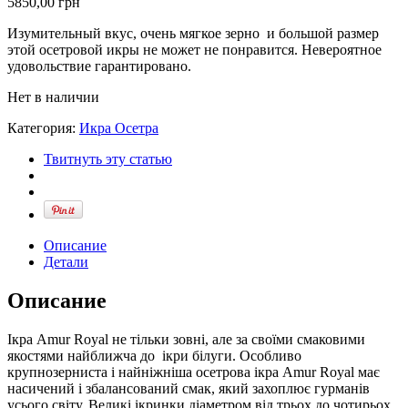
5850,00
грн
Изумительный вкус, очень мягкое зерно и большой размер
этой осетровой икры не может не понравится. Невероятное
удовольствие гарантировано.
Нет в наличии
Категория:
Икра Осетра
Твитнуть эту статью
Описание
Детали
Описание
Ікра Amur Royal не тільки зовні, але за своїми смаковими
якостями найближча до ікри білуги. Особливо
крупнозерниста і найніжніша осетрова ікра Amur Royal має
насичений і збалансований смак, який захоплює гурманів
усього світу. Великі ікринки діаметром від трьох до чотирьох