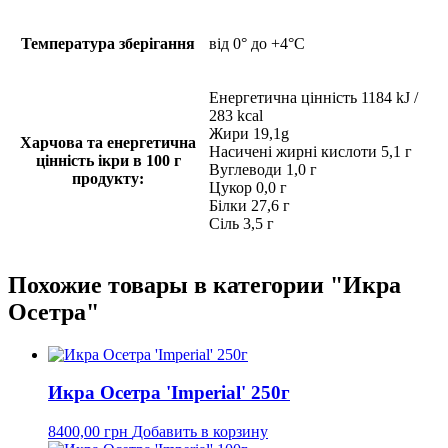
Температура зберігання
від 0° до +4°С
Енергетична цінність 1184 kJ /
283 kcal
Жири 19,1g
Харчова та енергетична
Насичені жирні кислоти 5,1 г
цінність ікри в 100 г
Вуглеводи 1,0 г
продукту:
Цукор 0,0 г
Білки 27,6 г
Сіль 3,5 г
Похожие товары в категории "Икра
Осетра"
Икра Осетра 'Imperial' 250г
8400,00
грн
Добавить в корзину