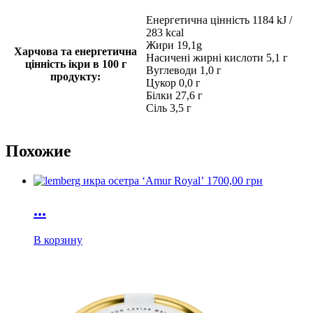
Енергетична цінність 1184 kJ /
283 kcal
Жири 19,1g
Харчова та енергетична
Насичені жирні кислоти 5,1 г
цінність ікри в 100 г
Вуглеводи 1,0 г
продукту:
Цукор 0,0 г
Білки 27,6 г
Сіль 3,5 г
Похожие
1700,00
грн
...
В корзину