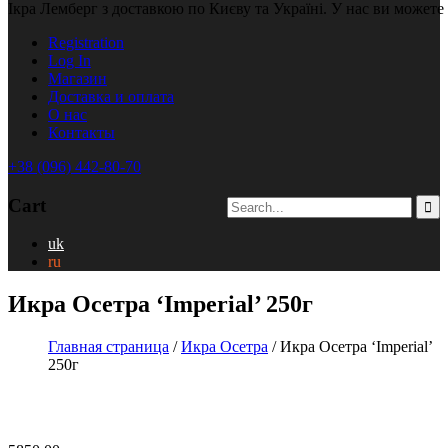
Ікра Лемберг з доставкою по Києву та Україні. У нас ви можете
Registration
Log In
Магазин
Доставка и оплата
О нас
Контакты
+38 (096) 442-80-70
Cart
uk
ru
Икра Осетра ‘Imperial’ 250г
Главная страница
/
Икра Осетра
/ Икра Осетра ‘Imperial’
250г