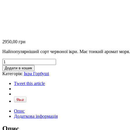
2950,00
грн
Найпопулярніший сорт червоної ікри. Має тонкий аромат моря.
Ікра
Лемберг
Додати в кошик
Горбуша
Категорія:
Ікра Горбуші
500г
кількість
Tweet this article
Опис
Додаткова інформація
Опис