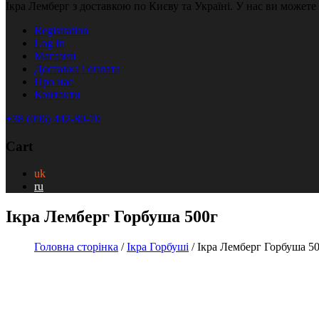
Ікра Лемберг з доставкою по Києву та Україні. У нас ви можете
Registration
Log In
Магазин
Доставка і оплата
Про нас
Контакти
+38 (096) 442-80-70
Cart
uk
ru
Ікра Лемберг Горбуша 500г
Головна сторінка
/
Ікра Горбуші
/ Ікра Лемберг Горбуша 5