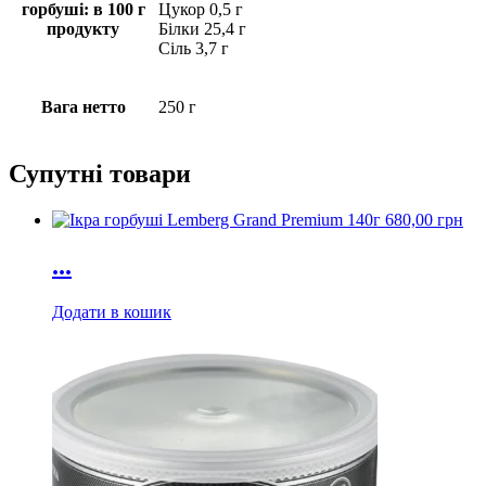
горбуші: в 100 г
Цукор 0,5 г
продукту
Білки 25,4 г
Сіль 3,7 г
Вага нетто
250 г
Супутні товари
680,00
грн
...
Додати в кошик