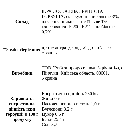
ІКРА ЛОСОСЕВА ЗЕРНИСТА
ГОРБУША, сіль кухонна не більше 3%,
Склад
олія соняшникова – не більше 1%
консерванти: Е 200, Е211 – не більше
0,2%
при температурі від -2° до +6°С – 6
Термін зберігання
місяців.
ТОВ "Рибкоппродукт", вул. Зарічна 1-а, с.
Виробник
Пінчуки, Київська область, 08661,
Україна
Енергетична цінність 230 kcal
Харчова та
Жири 9 г
енергетична
Насичені жирні кислоти 1,0 г
цінність ікри
Вуглеводи 3,2 г
горбуші: в 100 г
Цукор 0,5 г
продукту
Білки 25,4 г
Сіль 3,7 г