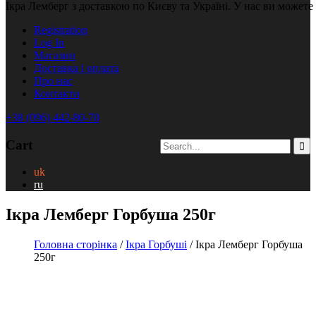
Ікра Лемберг з доставкою по Києву та Україні. У нас ви можете
Registration
Log In
Магазин
Доставка і оплата
Про нас
Контакти
+38 (096) 442-80-70
Cart
uk
ru
Ікра Лемберг Горбуша 250г
Головна сторінка
/
Ікра Горбуші
/ Ікра Лемберг Горбуша
250г