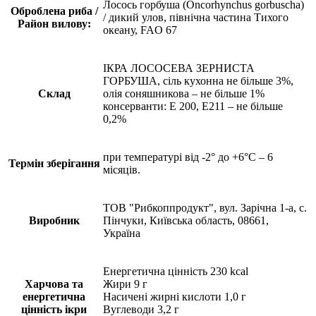
Лосось горбуша (Oncorhynchus gorbuscha)
Оброблена риба /
/ дикий улов, північна частина Тихого
Район вилову:
океану, FAO 67
ІКРА ЛОСОСЕВА ЗЕРНИСТА
ГОРБУША, сіль кухонна не більше 3%,
Склад
олія соняшникова – не більше 1%
консерванти: Е 200, Е211 – не більше
0,2%
при температурі від -2° до +6°С – 6
Термін зберігання
місяців.
ТОВ "Рибкоппродукт", вул. Зарічна 1-а, с.
Виробник
Пінчуки, Київська область, 08661,
Україна
Енергетична цінність 230 kcal
Харчова та
Жири 9 г
енергетична
Насичені жирні кислоти 1,0 г
цінність ікри
Вуглеводи 3,2 г