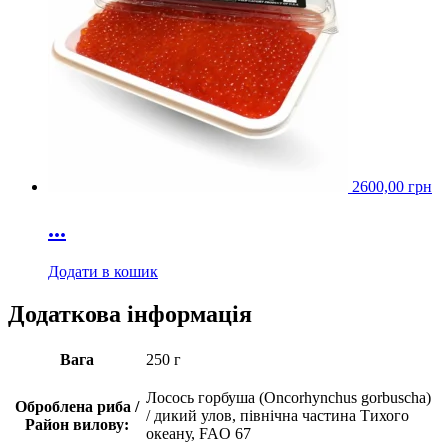
2600,00
грн
...
Додати в кошик
Додаткова інформація
Вага
250 г
Лосось горбуша (Oncorhynchus gorbuscha)
Оброблена риба /
/ дикий улов, північна частина Тихого
Район вилову:
океану, FAO 67