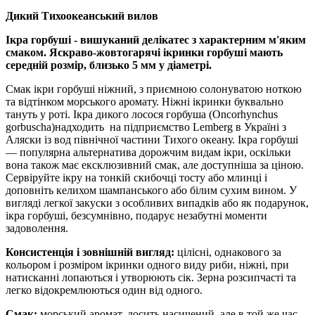
Дикий Тихоокеанський вилов
Ікра горбуші - вишуканий делікатес з характерним м'яким
смаком. Яскраво-жовтогарячі ікринки горбуші мають
середній розмір, близько 5 мм у діаметрі.
Смак ікри горбуші ніжний, з приємною солонуватою ноткою
та відтінком морського аромату. Ніжні ікринки буквально
тануть у роті. Ікра дикого лосося горбуша (Oncorhynchus
gorbuscha)надходить на підприємство Lemberg в Україні з
Аляски із вод північної частини Тихого океану. Ікра горбуші
— популярна альтернатива дорожчим видам ікри, оскільки
вона також має ексклюзивний смак, але доступніша за ціною.
Сервіруйте ікру на тонкій скибочці тосту або млинці і
доповніть келихом шампанського або білим сухим вином. У
вигляді легкої закуски з особливих випадків або як подарунок,
ікра горбуші, безсумнівно, подарує незабутні моменти
задоволення.
Консистенція і зовнішній вигляд:
цілісні, однакового за
кольором і розміром ікринки одного виду риби, ніжні, при
натисканні лопаються і утворюють сік. Зерна розсипчасті та
легко відокремлюються один від одного.
Смак:
морський аромат, досить насичений, але в той же час