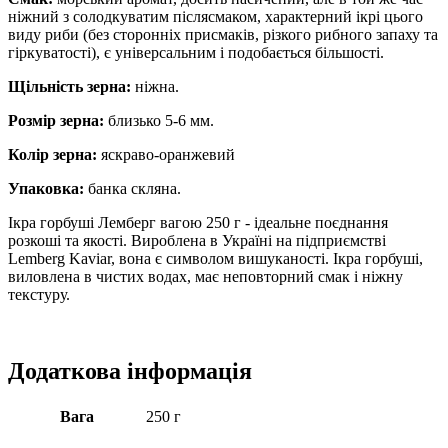
ніжний з солодкуватим післясмаком, характерний ікрі цього
виду риби (без сторонніх присмаків, різкого рибного запаху та
гіркуватості), є універсальним і подобається більшості.
Щільність зерна:
ніжна.
Розмір зерна:
близько 5-6 мм.
Колір зерна:
яскраво-оранжевий
Упаковка:
банка скляна.
Ікра горбуші Лемберг вагою 250 г - ідеальне поєднання
розкоші та якості. Вироблена в Україні на підприємстві
Lemberg Kaviar, вона є символом вишуканості. Ікра горбуші,
виловлена в чистих водах, має неповторний смак і ніжну
текстуру.
Додаткова інформація
Вага
250 г